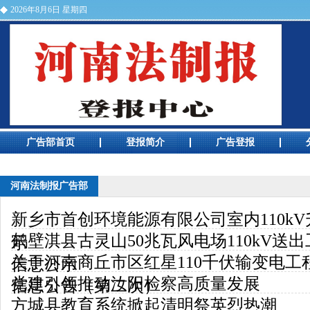
2026年8月6日 星期四
河南法制报电话
广告部首页
登报简介
广告登报
广告预览
河南法制报广告部
新乡市首创环境能源有限公司室内110k
鹤壁淇县古灵山50兆瓦风电场110kV送
示
关于河南商丘市区红星110千伏输变电工
信息公示
党建引领推动汝阳检察高质量发展
信息公告（第二次）
方城县教育系统掀起清明祭英烈热潮