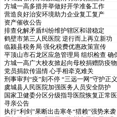
方城一高多措并举做好开学准备工作
营造良好治安环境助力企业复工复产
资产催收公告
排查化解矛盾纠纷维护辖区和谐稳定
鹤壁市第三人民医院 逆行而上再立新功
临颍县税务局 强化税费优惠政策宣传
平顶山市石龙区应急管理局 组织检查 确
方城一高广大校友掀起向母校捐赠防疫物
党员捐款传温情 心手相牵克难关
刑事审判“疫”刻不停 “三远一网”守护正
虞城县人民医院加强医务人员安全防护
国家卫健委分区分级指导医院恢复正常医
寻亲公告
执行“利剑”果断出击寒冬“猎赖”强势来袭