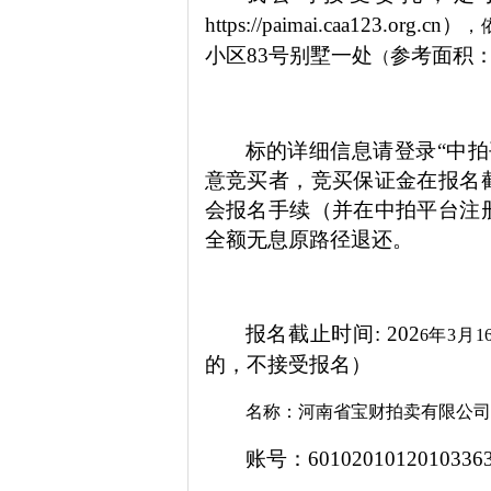
https://paimai.caa123.org.cn）
，
小区
83号别墅一处
参考面积
（
标的详细信息请登录
“中拍平
意竞买者，竞买保证金在报名
会报名手续（并在中拍平台注
全额无息原路径退还。
报名截止时间
: 202
6
年
3
月
1
的，不接受报名）
名称：河南省宝财拍卖有限公司
账号：
6010201012010336