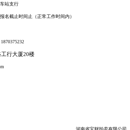
车站支行
报名截止时间
止
（正常工作时间内）
；
1870375232
路工行大厦
20楼
om
河南省宝财拍卖有限公司