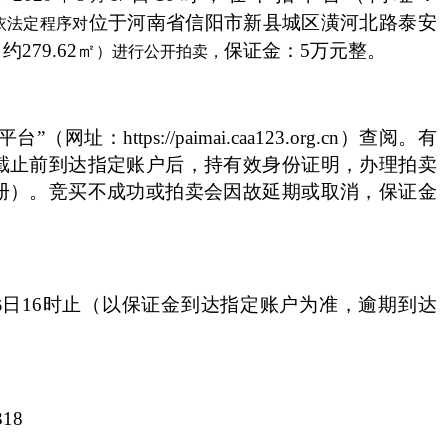
位于河南省信阳市新县城区潢河北路泰安
依法定程序
对
：约
279.62㎡
保证金：
5万元整。
）
进行公开拍卖
，
台”（网址：https://paimai.caa123.org.cn）查阅。有
截止前到达指定账户后，持有效身份证明，办理拍卖
册）。竞买不成功或拍卖会因故延期或取消，保证金
日
16时止（以保证金到达指定账户为准，逾期到达
6
318