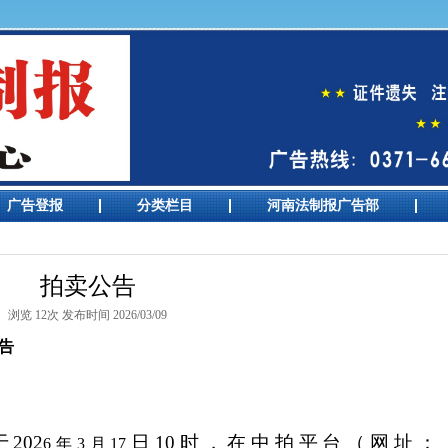
广告登报
分类栏目
河南法制报广告部
拍卖公告
浏览 12次 发布时间 2026/03/09
告
于
202
日
10时，在
中拍平台（网址：
6
年
3
月
17