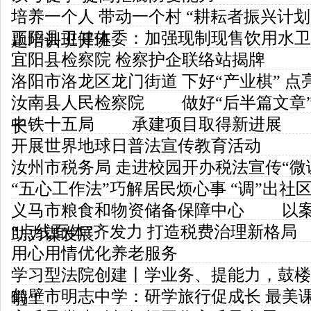
培养一个人 带动一个村 “耕耘者振兴计
正阳县卫健体委：加强现制现售饮用水卫
题培训班开班
宜阳县检察院 检察护企联络站揭牌
洛阳市洛龙区龙门街道 下好“产业棋” 点
汝南县人民检察院 做好“后半篇文章”
中铁十五局 承建项目取得新进展
长
开展世界地球日普法宣传教育活动
汝州市税务局 走进校园开办税法宣传“微
“五心工作法”巧解居民烦心事 “调”出社
义马市粮食和物资储备保障中心 以案
“点线面体”齐发力 打造税费治理新格局
助力谋发展
用心用情优化养老服务
学习型法院创建丨学业务、提能力，鼓楼
鹤壁市明志中学：研学旅行促成长 最美
啦！