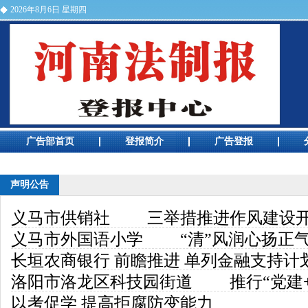
2026年8月6日 星期四
河南法制报电话
广告部首页
登报简介
广告登报
广告预览
声明公告
义马市供销社 三举措推进作风建设
义马市外国语小学 “清”风润心扬正气
长垣农商银行 前瞻推进 单列金融支持计
洛阳市洛龙区科技园街道 推行“党建+
以考促学 提高拒腐防变能力