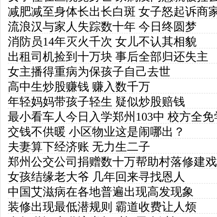
减肥减至身体长出长白斑 女子怒起诉商
流浪汉与家人失踪数十年 今日终圆梦
消防员14年灭火千次 女儿不认其相貌
出租司机捡到十万块 事后全部归还失主
女主播得重病为保孩子自己去世
高中生炒股赚钱 赚入数千万
年轻妈妈带孩子轻生 疑似炒股赔钱
最小看车人今日入学郑州103中 校方全免
交钱不供暖 小区物业这是闹哪出？
夫妻算下经济账 无力生二子
郑州公交公司捐赠数十万帮助村落修建戏
女孩结缘老大爷 几年回来寻找恩人
中国艾滋病在各地普遍出现高发现象
装修出现最低潜规则 霸道收费让人烦