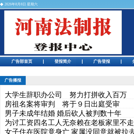
2026年8月8日 星期六
河南法制报电话
广告部首页
登报简介
广告登报
广告预览
广告播报
大学生辞职办公司 努力打拼收入百万
房祖名案将审判 将于９日出庭受审
男子未成年结婚 婚后砍人被判数十年
为讨工资四名工人无奈赖在老板家里不走
女子住在医院竟身亡 家属没同意就被拉