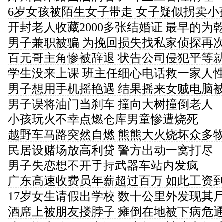
6岁女孩被陌生女子带走 女子疑似拐卖小
开封老人收藏2000多张结婚证 最早的为
男子兼职被骗 为挽回损失找私家侦探再
百元哥主角惨被辞退 状告公司侵犯平等
学生没来上课 班主任细心电话救一家人
男子想用手机摇艳遇 结果摇来女贼电脑
男子误将油门当刹车 撞向大树撞倒老人
小孩玩火不幸点燃仓库男童惨遭烧死
越野车马路突然自燃 熊熊大火烧坏众多
民居设赌场放高利贷 警方出动一窝打尽
男子失恋想不开手持武器车站内发疯
广东高速收费员年薪超过百万 如此工资
17岁女生请假出学校 数十公里外发现其
酒席上被朋友搂脖子 瘫倒在地被下病危