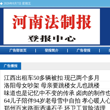
2026年8月7日 星期五
河南法制报电话
广告部首页
登报简介
广告登报
广告预览
广告播报
江西出租车50多辆被扣 现已两个多月
洛阳母女吵架 母亲要跳楼女儿也跳楼
味道也是记忆中不变的传承 卤肉的制作
64儿子陪伴94岁老母雪中自拍 孝心暖人
郑州百米路面洒满石子 环卫工冒险清理